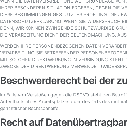
WENN DIE DATENVERARBEITUNG AUF GRUNDLAGE VON ART.
IHRER BESONDEREN SITUATION ERGEBEN, GEGEN DIE V
DIESE BESTIMMUNGEN GESTÜTZTES PROFILING. DIE JE
DATENSCHUTZERKLÄRUNG. WENN SIE WIDERSPRUCH EIN
DENN, WIR KÖNNEN ZWINGENDE SCHUTZWÜRDIGE GRÜND
DIE VERARBEITUNG DIENT DER GELTENDMACHUNG, AUS
WERDEN IHRE PERSONENBEZOGENEN DATEN VERARBEITET
VERARBEITUNG SIE BETREFFENDER PERSONENBEZOGENER
MIT SOLCHER DIREKTWERBUNG IN VERBINDUNG STEHT
ZWECKE DER DIREKTWERBUNG VERWENDET (WIDERSPRUC
Beschwerde­recht bei der z
Im Falle von Verstößen gegen die DSGVO steht den Betroff
Aufenthalts, ihres Arbeitsplatzes oder des Orts des mutm
gerichtlicher Rechtsbehelfe.
Recht auf Daten­übertrag­bar