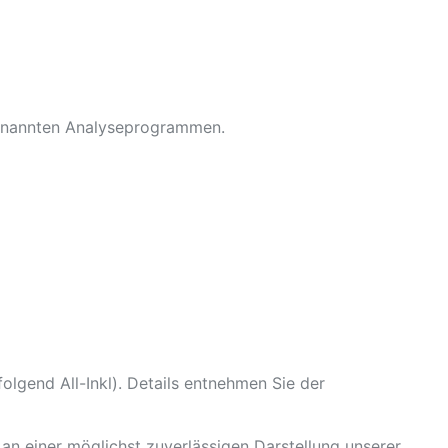
ogenannten Analyseprogrammen.
lgend All-Inkl). Details entnehmen Sie der
 an einer möglichst zuverlässigen Darstellung unserer