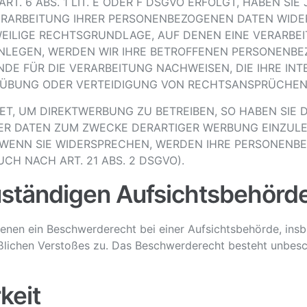
 6 ABS. 1 LIT. E ODER F DSGVO ERFOLGT, HABEN SIE 
ERARBEITUNG IHRER PERSONENBEZOGENEN DATEN WIDER
WEILIGE RECHTSGRUNDLAGE, AUF DENEN EINE VERARBE
LEGEN, WERDEN WIR IHRE BETROFFENEN PERSONENBEZ
E FÜR DIE VERARBEITUNG NACHWEISEN, DIE IHRE INT
ÜBUNG ODER VERTEIDIGUNG VON RECHTSANSPRÜCHEN (W
, UM DIREKTWERBUNG ZU BETREIBEN, SO HABEN SIE D
 DATEN ZUM ZWECKE DERARTIGER WERBUNG EINZULEGEN
. WENN SIE WIDERSPRECHEN, WERDEN IHRE PERSONEN
H NACH ART. 21 ABS. 2 DSGVO).
uständigen Aufsichts­behörd
enen ein Beschwerderecht bei einer Aufsichtsbehörde, insb
aßlichen Verstoßes zu. Das Beschwerderecht besteht unbesc
keit